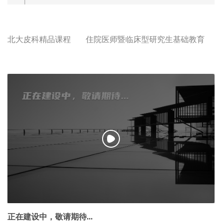
北大皮科精品课程
住院医师暨临床型研究生基础教育
正在建设中，敬请期待...​