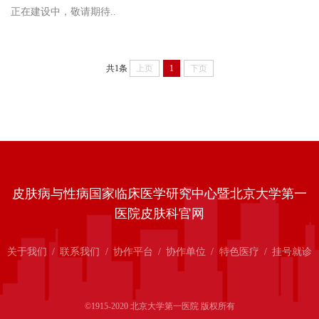
正在建设中，敬请期待..
共1条
上页
1
下页
皮肤病与性病国家临床医学研究中心暨北京大学第一
医院皮肤科官网
关于我们
/
联系我们
/
协作平台
/
协作单位
/
特色医疗
/
挂号就诊
©1915-2020 北京大学第一医院 版权所有