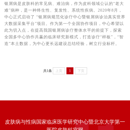
银屑病是皮肤科的常见病、难治病，作为皮科领域公认的“老大
难”病种，是一种终生性、复发性、系统性疾病。2020年8月，
中心正式启动了 “银屑病规范化诊疗中心暨银屑病诊治真实世界
大数据采集平台”项目。作为第一个全国协作项目，中心希望以
此为切入点，在提高我国银屑病诊疗整体水平的前提下，探索
全国多中心协作共赢的临床研究新模式，打造诊疗“样板”，“智
造”本土数据，为中心更长远建设总结经验，树立行业标杆。
共1条
上页
1
下页
皮肤病与性病国家临床医学研究中心暨北京大学第一