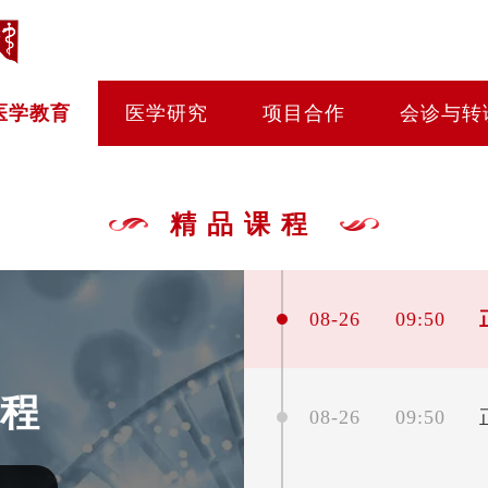
医学教育
医学研究
项目合作
会诊与转
精品课程
08-26
09:50
程
08-26
09:50