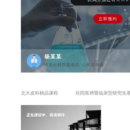
立即预约
杨某某
中美分析联盟成员/ 心里咨询师...
北大皮科精品课程
住院医师暨临床型研究生