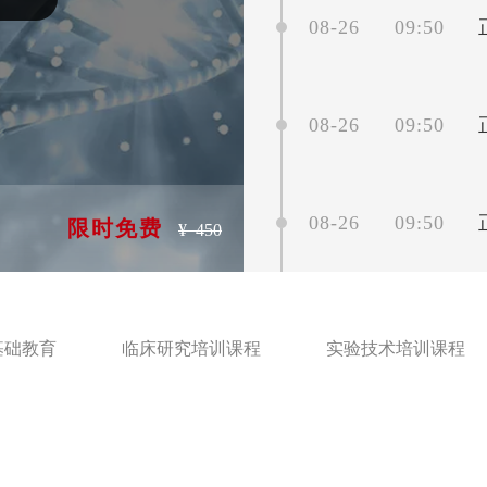
08-26
09:50
08-26
09:50
08-26
09:50
限时免费
¥ 450
基础教育
临床研究培训课程
实验技术培训课程